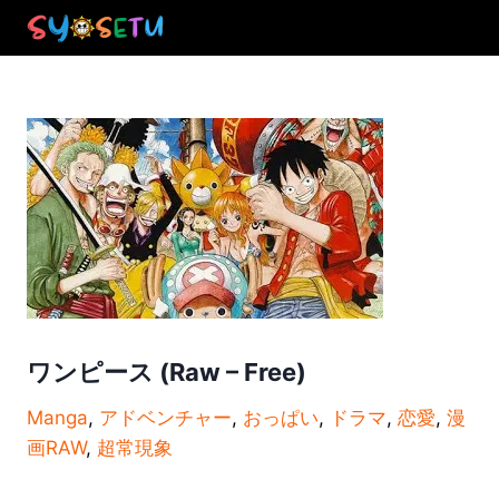
Skip
to
content
ワンピース (Raw – Free)
Manga
, 
アドベンチャー
, 
おっぱい
, 
ドラマ
, 
恋愛
, 
漫
画RAW
, 
超常現象